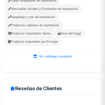
Geles limpiadores de importación
WhatsApp
Ver Tienda
Mascarillas faciales y Exfoliantes de importación
Maquillaje y más de importación
Productos capilares de importación
Descripción
Productos Importados Varios
Aseo del hogar
Productos Importados por Encargo
Parches para granitos con ácido salicílico, árbol de
de té, manzanilla. Blister de 40 parches. Forma de
Ver catálogo completo
estrella
Reseñas de Clientes