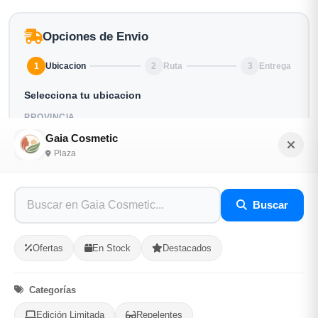
Opciones de Envio
1
Ubicacion
2
Ruta
3
Entrega
Selecciona tu ubicacion
PROVINCIA
Gaia Cosmetic
Plaza
MUNICIPIO
Buscar
Ofertas
En Stock
Destacados
-
+
Comprar!
Categorías
Categorías:
Cuidado Personal
Edición Limitada
Repelentes