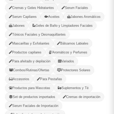
Cremas y Geles Hidratantes
Serum Faciales
Compartir
Favorito
Serum Capilares
Aceites
Jabones Aromáticos
Jabones
Geles de Baño y Limpiadores Faciales
MÉTODOS DE PAGO ACEPTADOS
Tónicos Faciales y Desmaquillantes
Efectivo
Mascarillas y Exfoliantes
Bálsamos Labiales
Productos capilares
Aromáticos y Perfumes
Para afeitado y depilación
Variados
Combos/Rutinas/Ofertas
Protectores Solares
Gaia Cosmetic
Plaza, La Habana
Accesorios
Para Pestañas
Productos para Mascotas
Suplementos y Té
580
--
Set de productos importados
Cremas de importación
PRODUCTOS
CALIFICACIÓN
Serum Faciales de Importación