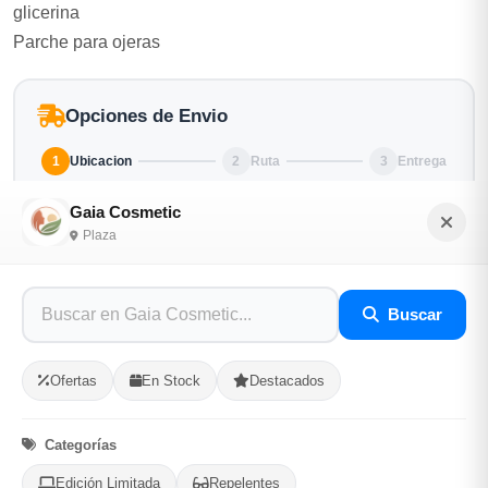
glicerina
Parche para ojeras
Opciones de Envio
1
Ubicacion
2
Ruta
3
Entrega
Selecciona tu ubicacion
Gaia Cosmetic
Plaza
PROVINCIA
Buscar
MUNICIPIO
Ofertas
En Stock
Destacados
Categorías
-
+
Comprar!
Edición Limitada
Repelentes