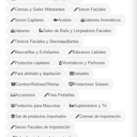
Categorías:
Cremas y Geles Hidratantes
Serum Faciales
Cuidado Personal
Serum Capilares
Aceites
Jabones Aromáticos
Jabones
Geles de Baño y Limpiadores Faciales
Compartir
Favorito
Tónicos Faciales y Desmaquillantes
Mascarillas y Exfoliantes
Bálsamos Labiales
MÉTODOS DE PAGO ACEPTADOS
Productos capilares
Aromáticos y Perfumes
Efectivo
Para afeitado y depilación
Variados
Combos/Rutinas/Ofertas
Protectores Solares
Accesorios
Para Pestañas
Gaia Cosmetic
Productos para Mascotas
Suplementos y Té
Plaza, La Habana
Set de productos importados
Cremas de importación
Serum Faciales de Importación
580
--