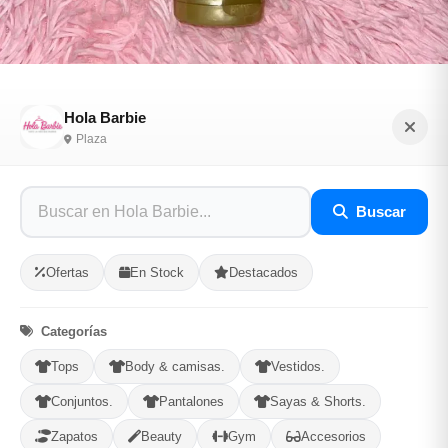
Crema corporal
Hola Barbie
Plaza
Sé el primero en opinar
SKU: HOLA-58DFA123
Buscar
$14.00
Ofertas
En Stock
Destacados
En Stock
Categorías
Listo para Entregar
Tops
Body & camisas.
Vestidos.
Bath & Body Works
Conjuntos.
Pantalones
Sayas & Shorts.
226g/8oz
Zapatos
Beauty
Gym
Accesorios