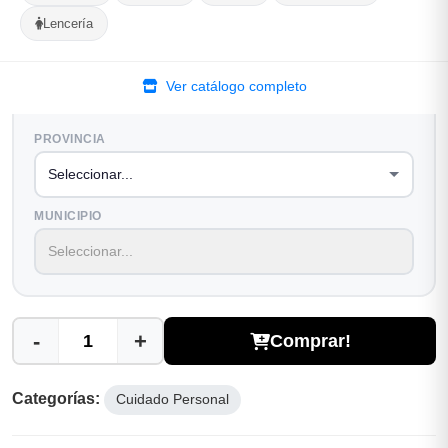
Lencería
Opciones de Envio
1
Ubicacion
2
Ruta
3
Entrega
Ver catálogo completo
Selecciona tu ubicacion
PROVINCIA
MUNICIPIO
-
+
Comprar!
Categorías:
Cuidado Personal