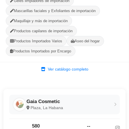
Geles limpiadores de importación
Mascarillas faciales y Exfoliantes de importación
Categorías:
Cuidado Personal
Maquillaje y más de importación
Productos capilares de importación
Compartir
Favorito
Productos Importados Varios
Aseo del hogar
Productos Importados por Encargo
MÉTODOS DE PAGO ACEPTADOS
Efectivo
Ver catálogo completo
Gaia Cosmetic
Plaza, La Habana
580
--