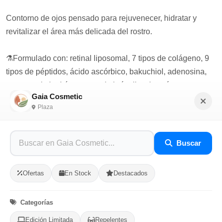
Contorno de ojos pensado para rejuvenecer, hidratar y
revitalizar el área más delicada del rostro.
⚗️Formulado con: retinal liposomal, 7 tipos de colágeno, 9
tipos de péptidos, ácido ascórbico, bakuchiol, adenosina,
manteca de karité, extracto de brócoli y alantoína.
Gaia Cosmetic
Plaza
Beneficios:
- Estimula la producción de colágeno
- Hidrata y nutre la piel
Buscar
- Mejora la elasticidad y firmeza
- Disminute ojeras y bolsas
Ofertas
En Stock
Destacados
Viene con un aplicador de bomba para garantizar una
Categorías
experiencia de producto más higiénica.
Dermatológicamente probado.
Edición Limitada
Repelentes