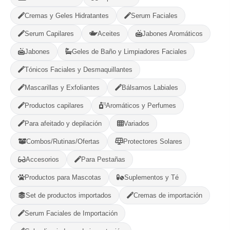
Cremas y Geles Hidratantes
Serum Faciales
Frasco de 15ml
Serum Capilares
Aceites
Jabones Aromáticos
Jabones
Geles de Baño y Limpiadores Faciales
Opciones de Envio
Tónicos Faciales y Desmaquillantes
1
Ubicacion
2
Ruta
3
Entrega
Mascarillas y Exfoliantes
Bálsamos Labiales
Selecciona tu ubicacion
Productos capilares
Aromáticos y Perfumes
PROVINCIA
Para afeitado y depilación
Variados
Combos/Rutinas/Ofertas
Protectores Solares
MUNICIPIO
Accesorios
Para Pestañas
Productos para Mascotas
Suplementos y Té
Set de productos importados
Cremas de importación
Serum Faciales de Importación
-
+
Comprar!