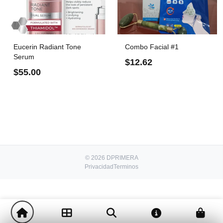
Eucerin Radiant Tone
Combo Facial #1
Serum
$12.62
$55.00
© 2026 DPRIMERA
Privacidad
Terminos
-
+
$12.00
1
Comprar!