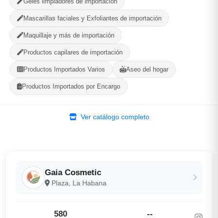
Geles limpiadores de importación
Mascarillas faciales y Exfoliantes de importación
Categorías:
Productos Frescos
Maquillaje y más de importación
Productos capilares de importación
Compartir
Favorito
Productos Importados Varios
Aseo del hogar
Productos Importados por Encargo
MÉTODOS DE PAGO ACEPTADOS
Efectivo
Ver catálogo completo
Gaia Cosmetic
Plaza, La Habana
580
--