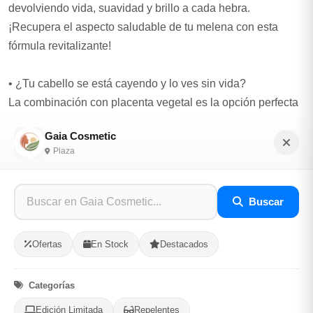
devolviendo vida, suavidad y brillo a cada hebra.
¡Recupera el aspecto saludable de tu melena con esta
fórmula revitalizante!
• ¿Tu cabello se está cayendo y lo ves sin vida?
La combinación con placenta vegetal es la opción perfecta
para ti. Este poderoso ingrediente fortalece la raíz, combate
Gaia Cosmetic
la caída y revitaliza cada fibra capilar. ¡Recupera el
Plaza
volumen y la densidad de tu cabello, dejándolo más fuerte y
brillante!
Buscar
Con nuestras cremas de peinar + mascarillas, tu cabello no
solo lucirá increíble, ¡sino que estará más saludable que
Ofertas
En Stock
Destacados
nunca! Dale el cuidado que necesita y disfruta de una
melena fuerte, brillante y llena de vitalidad.
Categorías
✨ ¡Tu cabello merece lo mejor! ‍♀️
Edición Limitada
Repelentes