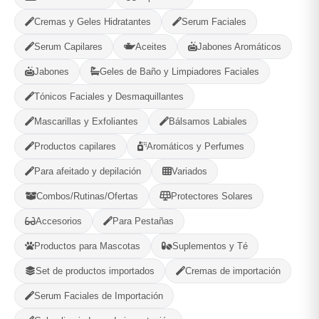
Cremas y Geles Hidratantes
Serum Faciales
Elije el mas indicado para tu melena
Serum Capilares
Aceites
Jabones Aromáticos
Jabones
Geles de Baño y Limpiadores Faciales
Opciones de Envio
Tónicos Faciales y Desmaquillantes
1
Ubicacion
2
Ruta
3
Entrega
Mascarillas y Exfoliantes
Bálsamos Labiales
Selecciona tu ubicacion
Productos capilares
Aromáticos y Perfumes
PROVINCIA
Para afeitado y depilación
Variados
Combos/Rutinas/Ofertas
Protectores Solares
MUNICIPIO
Accesorios
Para Pestañas
Productos para Mascotas
Suplementos y Té
Set de productos importados
Cremas de importación
Serum Faciales de Importación
-
+
Comprar!