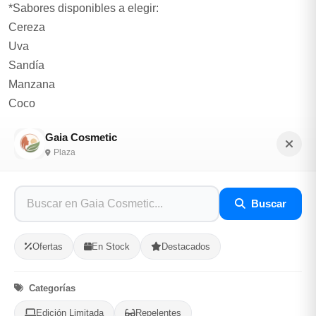
*Sabores disponibles a elegir:
Cereza
Uva
Sandía
Manzana
Coco
Fresa
Gaia Cosmetic
Vainilla
Plaza
Opciones de Envio
Buscar
1
Ubicacion
2
Ruta
3
Entrega
Ofertas
En Stock
Destacados
Selecciona tu ubicacion
PROVINCIA
Categorías
Edición Limitada
Repelentes