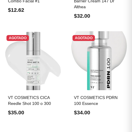
Combo Facial #1
Barrier Cream 147 Dr
Althea
$12.62
$32.00
AGOTADO
AGOTADO
VT COSMETICS CICA
VT COSMETICS PDRN
Reedle Shot 100 o 300
100 Essence
$35.00
$34.00