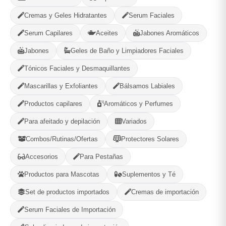
MUNICIPIO
Cremas y Geles Hidratantes
Serum Faciales
Serum Capilares
Aceites
Jabones Aromáticos
Jabones
Geles de Baño y Limpiadores Faciales
-
+
Comprar!
Tónicos Faciales y Desmaquillantes
Mascarillas y Exfoliantes
Bálsamos Labiales
Categorías:
Productos Frescos
Productos capilares
Aromáticos y Perfumes
Para afeitado y depilación
Variados
Compartir
Favorito
Combos/Rutinas/Ofertas
Protectores Solares
Accesorios
Para Pestañas
MÉTODOS DE PAGO ACEPTADOS
Productos para Mascotas
Suplementos y Té
Set de productos importados
Efectivo
Cremas de importación
Serum Faciales de Importación