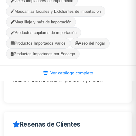
Geles limpiadores de importación
WhatsApp
Ver Tienda
Mascarillas faciales y Exfoliantes de importación
Maquillaje y más de importación
Productos capilares de importación
Productos Importados Varios
Aseo del hogar
Descripción
Productos Importados por Encargo
-Hidrata piel y cabello. Calmante y reparador.
Antibacteriano y antiinflamatorio. Cicatrizante.
Ver catálogo completo
Auxiliar para dermatitis, psoriasis y estrías.
Reseñas de Clientes