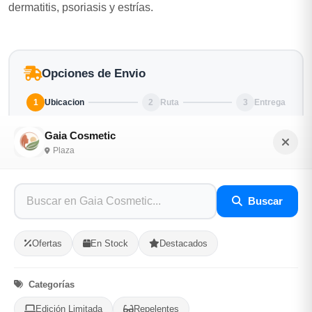
dermatitis, psoriasis y estrías.
Opciones de Envio
1
Ubicacion
2
Ruta
3
Entrega
Selecciona tu ubicacion
Gaia Cosmetic
Plaza
PROVINCIA
Buscar
MUNICIPIO
Ofertas
En Stock
Destacados
Categorías
-
+
Comprar!
Edición Limitada
Repelentes