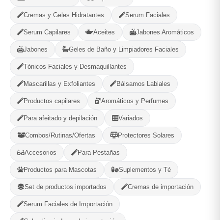
Cremas y Geles Hidratantes
Serum Faciales
Compartir
Favorito
Serum Capilares
Aceites
Jabones Aromáticos
Jabones
Geles de Baño y Limpiadores Faciales
MÉTODOS DE PAGO ACEPTADOS
Tónicos Faciales y Desmaquillantes
Efectivo
Mascarillas y Exfoliantes
Bálsamos Labiales
Productos capilares
Aromáticos y Perfumes
Para afeitado y depilación
Variados
Combos/Rutinas/Ofertas
Protectores Solares
Gaia Cosmetic
Accesorios
Para Pestañas
Plaza, La Habana
Productos para Mascotas
Suplementos y Té
580
--
Set de productos importados
Cremas de importación
PRODUCTOS
CALIFICACIÓN
Serum Faciales de Importación