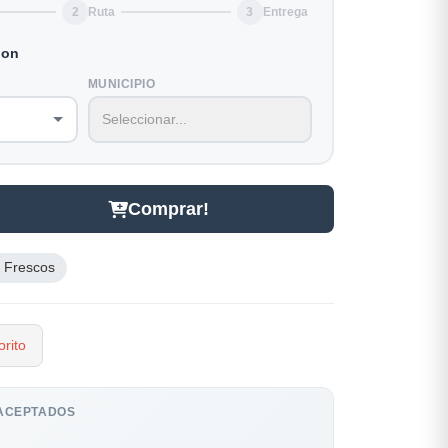
2
Ruta
3
Entrega
ion
MUNICIPIO
Comprar!
 Frescos
rito
ACEPTADOS