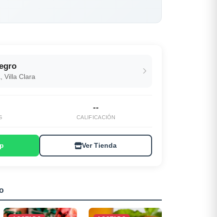
egro
 Villa Clara
--
S
CALIFICACIÓN
p
Ver Tienda
o