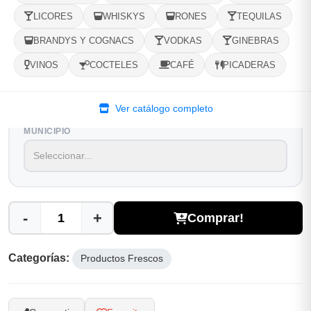
LICORES
WHISKYS
RONES
TEQUILAS
1
Ubicacion
2
Ruta
3
Entrega
BRANDYS Y COGNACS
VODKAS
GINEBRAS
Selecciona tu ubicacion
VINOS
COCTELES
CAFÉ
PICADERAS
PROVINCIA
Ver catálogo completo
MUNICIPIO
-
+
Comprar!
Categorías:
Productos Frescos