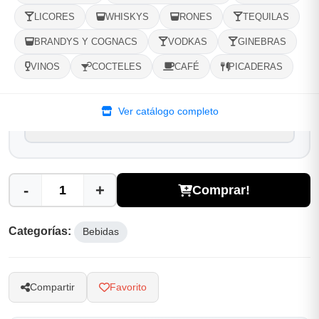
LICORES
WHISKYS
RONES
TEQUILAS
Selecciona tu ubicacion
BRANDYS Y COGNACS
VODKAS
GINEBRAS
PROVINCIA
VINOS
COCTELES
CAFÉ
PICADERAS
MUNICIPIO
Ver catálogo completo
-
+
Comprar!
Categorías:
Bebidas
Compartir
Favorito