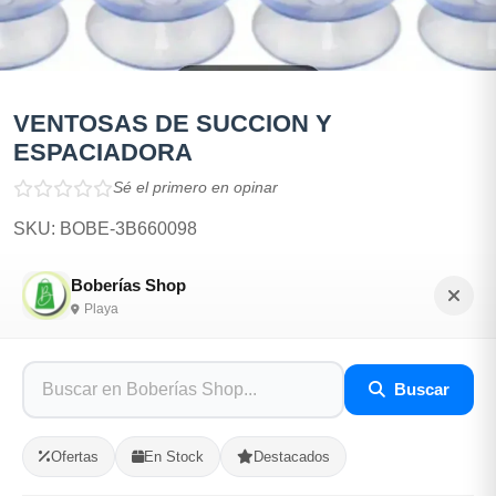
VENTOSAS DE SUCCION Y
ESPACIADORA
Sé el primero en opinar
SKU: BOBE-3B660098
Boberías Shop
$120.00
Playa
En Stock
Buscar
Listo para Entregar
VENTOSAS DE SUCCION Y ESPACIADORAS. Hay de
Ofertas
En Stock
Destacados
ambos tipos.