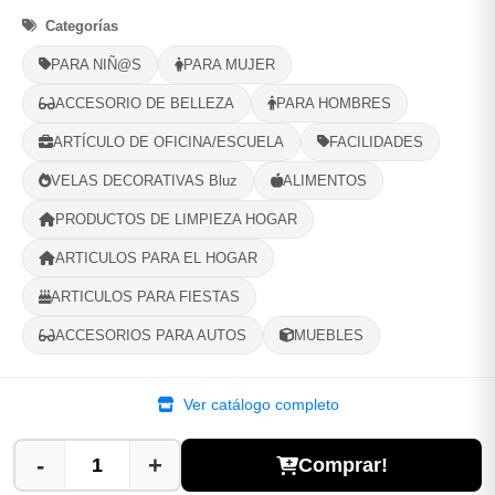
Fuerte sujecion.
Categorías
A veces no las encuentras. Pero nosotros tenemos.
PARA NIÑ@S
PARA MUJER
ACCESORIO DE BELLEZA
PARA HOMBRES
Opciones de Envio
ARTÍCULO DE OFICINA/ESCUELA
FACILIDADES
1
Ubicacion
2
Ruta
3
Entrega
VELAS DECORATIVAS Bluz
ALIMENTOS
Selecciona tu ubicacion
PRODUCTOS DE LIMPIEZA HOGAR
PROVINCIA
ARTICULOS PARA EL HOGAR
ARTICULOS PARA FIESTAS
MUNICIPIO
ACCESORIOS PARA AUTOS
MUEBLES
Ver catálogo completo
-
+
Comprar!