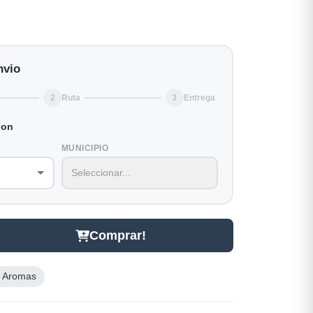
nvio
2
Ruta
3
Entrega
ion
MUNICIPIO
Comprar!
y Aromas