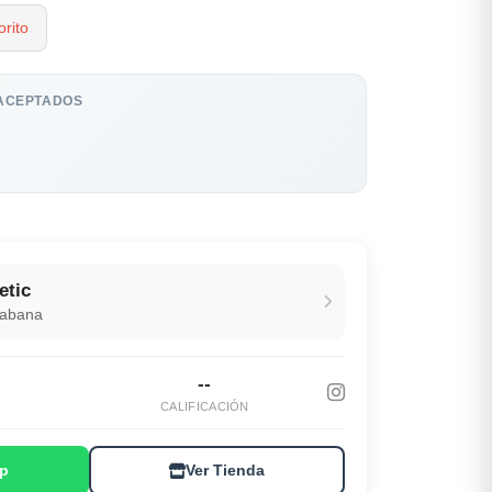
rito
ACEPTADOS
etic
Habana
--
S
CALIFICACIÓN
p
Ver Tienda