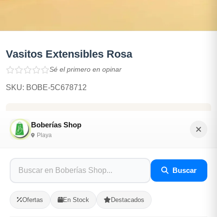
Vasitos Extensibles Rosa
Sé el primero en opinar
SKU: BOBE-5C678712
$1,000.00
Boberías Shop
Playa
En Stock
Listo para Entregar
Buscar
Opciones de Envio
Ofertas
En Stock
Destacados
1
Ubicacion
2
Ruta
3
Entrega