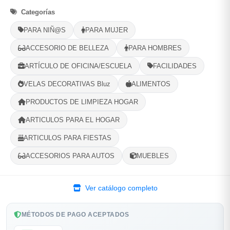
Categorías
Selecciona tu ubicacion
PARA NIÑ@S
PARA MUJER
PROVINCIA
ACCESORIO DE BELLEZA
PARA HOMBRES
ARTÍCULO DE OFICINA/ESCUELA
FACILIDADES
MUNICIPIO
VELAS DECORATIVAS Bluz
ALIMENTOS
PRODUCTOS DE LIMPIEZA HOGAR
ARTICULOS PARA EL HOGAR
-
+
Comprar!
ARTICULOS PARA FIESTAS
ACCESORIOS PARA AUTOS
MUEBLES
Compartir
Favorito
Ver catálogo completo
MÉTODOS DE PAGO ACEPTADOS