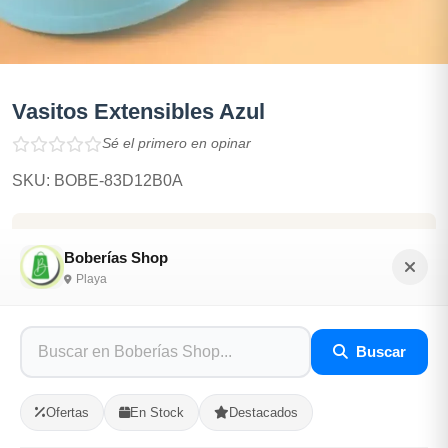
Vasitos Extensibles Azul
Sé el primero en opinar
SKU: BOBE-83D12B0A
$1,000.00
Boberías Shop
Playa
En Stock
Listo para Entregar
Buscar
Vasitos Extensibles para llevar en la Lunchera o en tu
Bolso.
Ofertas
En Stock
Destacados