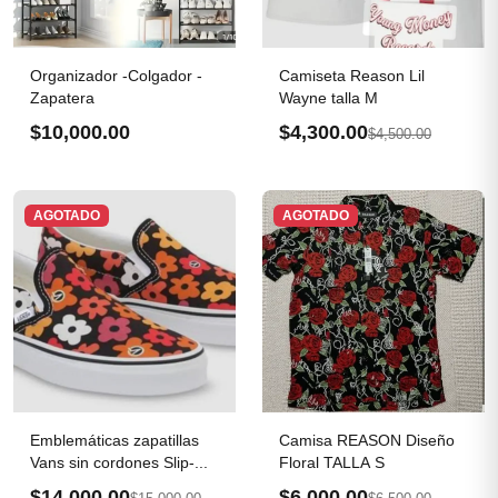
Organizador -Colgador -
Camiseta Reason Lil
Zapatera
Wayne talla M
$10,000.00
$4,300.00
$4,500.00
AGOTADO
AGOTADO
Emblemáticas zapatillas
Camisa REASON Diseño
Vans sin cordones Slip-...
Floral TALLA S
$14,000.00
$6,000.00