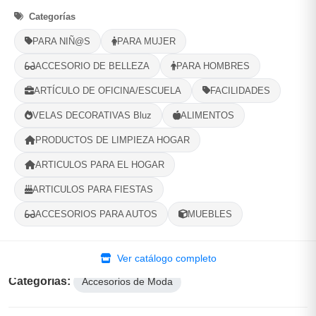
Categorías
Opciones de Envio
PARA NIÑ@S
PARA MUJER
1
Ubicacion
2
Ruta
3
Entrega
ACCESORIO DE BELLEZA
PARA HOMBRES
Selecciona tu ubicacion
ARTÍCULO DE OFICINA/ESCUELA
FACILIDADES
PROVINCIA
VELAS DECORATIVAS Bluz
ALIMENTOS
PRODUCTOS DE LIMPIEZA HOGAR
MUNICIPIO
ARTICULOS PARA EL HOGAR
ARTICULOS PARA FIESTAS
ACCESORIOS PARA AUTOS
MUEBLES
-
+
Comprar!
Ver catálogo completo
Categorías:
Accesorios de Moda