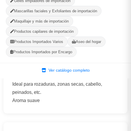
Geles limpiadores de importación
580
--
PRODUCTOS
CALIFICACIÓN
Mascarillas faciales y Exfoliantes de importación
Maquillaje y más de importación
WhatsApp
Ver Tienda
Productos capilares de importación
Productos Importados Varios
Aseo del hogar
Productos Importados por Encargo
Descripción
Ver catálogo completo
Ideal para rozaduras, zonas secas, cabello,
peinados, etc.
Aroma suave