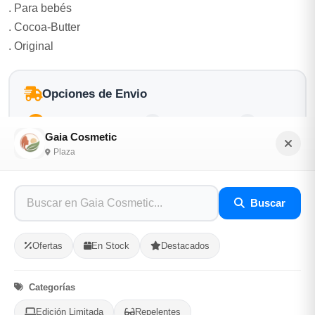
. Para bebés
. Cocoa-Butter
. Original
Opciones de Envio
1
Ubicacion
2
Ruta
3
Entrega
Gaia Cosmetic
Selecciona tu ubicacion
Plaza
PROVINCIA
Buscar
MUNICIPIO
Ofertas
En Stock
Destacados
Categorías
Edición Limitada
Repelentes