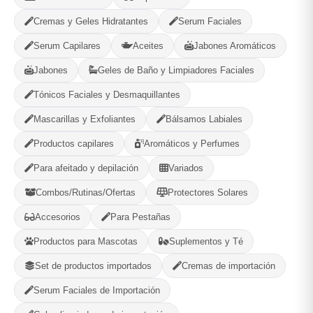
-
+
Comprar!
Cremas y Geles Hidratantes
Serum Faciales
Categorías:
Decoración
Serum Capilares
Aceites
Jabones Aromáticos
Jabones
Geles de Baño y Limpiadores Faciales
Tónicos Faciales y Desmaquillantes
Compartir
Favorito
Mascarillas y Exfoliantes
Bálsamos Labiales
MÉTODOS DE PAGO ACEPTADOS
Productos capilares
Aromáticos y Perfumes
Para afeitado y depilación
Variados
Efectivo
Combos/Rutinas/Ofertas
Protectores Solares
Accesorios
Para Pestañas
Productos para Mascotas
Suplementos y Té
Gaia Cosmetic
Set de productos importados
Cremas de importación
Plaza, La Habana
Serum Faciales de Importación