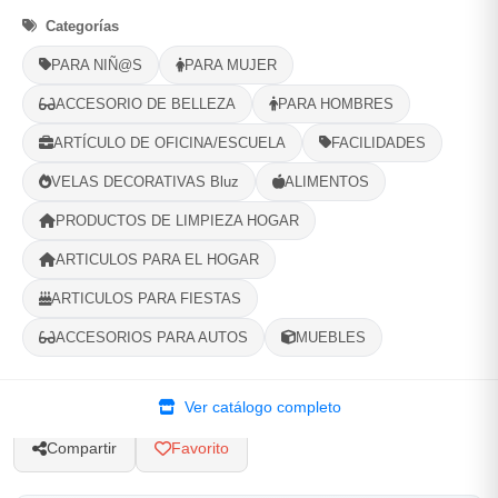
Categorías
Selecciona tu ubicacion
PARA NIÑ@S
PARA MUJER
PROVINCIA
ACCESORIO DE BELLEZA
PARA HOMBRES
ARTÍCULO DE OFICINA/ESCUELA
FACILIDADES
MUNICIPIO
VELAS DECORATIVAS Bluz
ALIMENTOS
PRODUCTOS DE LIMPIEZA HOGAR
ARTICULOS PARA EL HOGAR
-
+
Comprar!
ARTICULOS PARA FIESTAS
ACCESORIOS PARA AUTOS
MUEBLES
Categorías:
Maquillaje
Ver catálogo completo
Compartir
Favorito