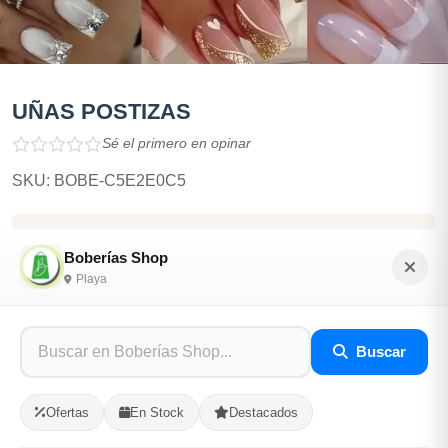
UÑAS POSTIZAS
Sé el primero en opinar
SKU: BOBE-C5E2E0C5
$350.00
Boberías Shop
Playa
En Stock
Listo para Entregar
Buscar
Opciones de Envio
Ofertas
En Stock
Destacados
1
Ubicacion
2
Ruta
3
Entrega