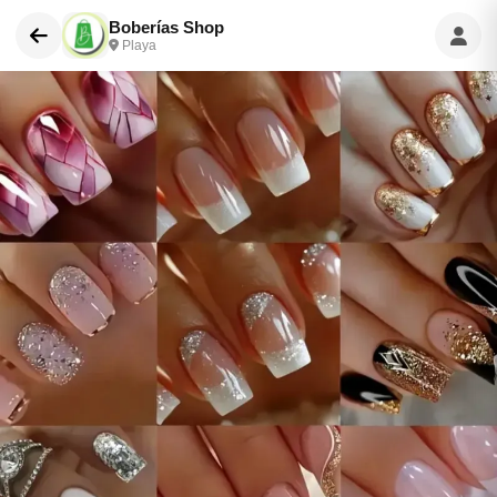
Boberías Shop
Playa