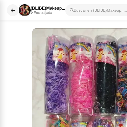
(BLIBE)Makeup...
Buscar en (BLIBE)Makeup.....
Encrucijada