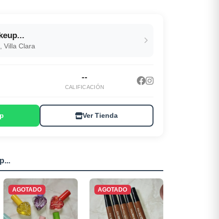
eup...
 Villa Clara
--
CALIFICACIÓN
p
Ver Tienda
...
AGOTADO
AGOTADO