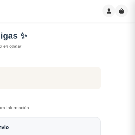
ligas ✨
o en opinar
ara Información
nvio