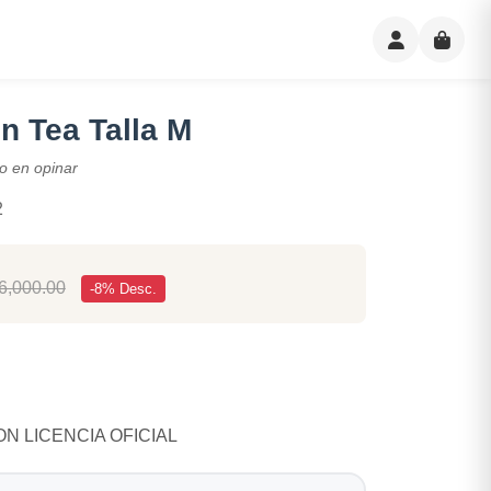
n Tea Talla M
o en opinar
2
6,000.00
-8% Desc.
N LICENCIA OFICIAL