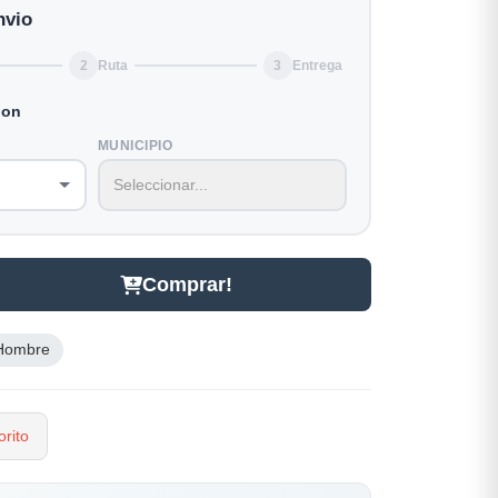
nvio
2
Ruta
3
Entrega
ion
MUNICIPIO
Comprar!
Hombre
rito