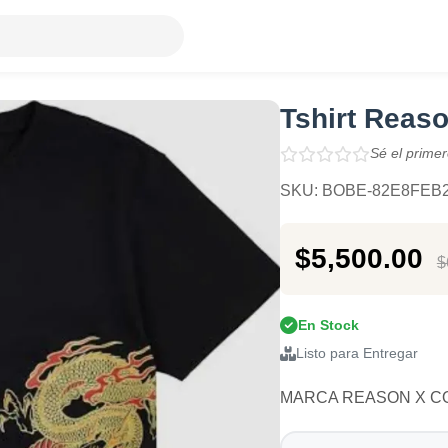
Tshirt Reaso
Sé el primer
SKU: BOBE-82E8FEB
$5,500.00
$
En Stock
Listo para Entregar
MARCA REASON X CO