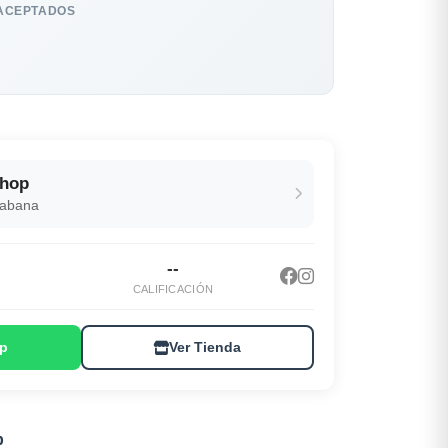
ACEPTADOS
Shop
Habana
--
CALIFICACIÓN
p
Ver Tienda
p