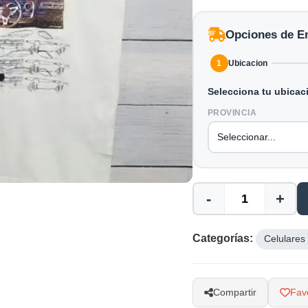
Opciones de E
1
Ubicacion
Selecciona tu ubicac
PROVINCIA
-
+
Categorías:
Celulares
Compartir
Favo