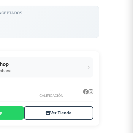
ACEPTADOS
Shop
Habana
--
CALIFICACIÓN
p
Ver Tienda