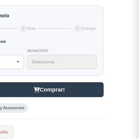
nvio
2
Ruta
3
Entrega
ion
MUNICIPIO
Comprar!
 y Accesorios
rito