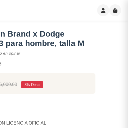
on Brand x Dodge
3 para hombre, talla M
o en opinar
8
6,000.00
-8% Desc.
N LICENCIA OFICIAL