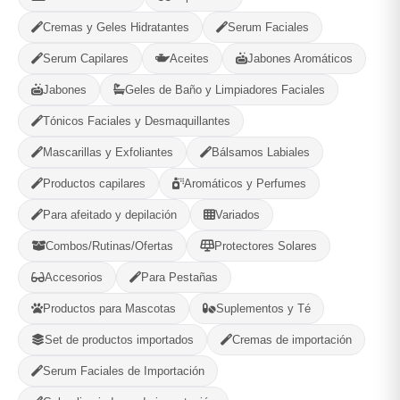
Cremas y Geles Hidratantes
Serum Faciales
Serum Capilares
Aceites
Jabones Aromáticos
Jabones
Geles de Baño y Limpiadores Faciales
Categorías:
Cintas y Embalaje
Tónicos Faciales y Desmaquillantes
Mascarillas y Exfoliantes
Bálsamos Labiales
Compartir
Favorito
Productos capilares
Aromáticos y Perfumes
Para afeitado y depilación
Variados
MÉTODOS DE PAGO ACEPTADOS
Combos/Rutinas/Ofertas
Protectores Solares
Efectivo
Accesorios
Para Pestañas
Productos para Mascotas
Suplementos y Té
Set de productos importados
Cremas de importación
Gaia Cosmetic
Serum Faciales de Importación
Plaza, La Habana