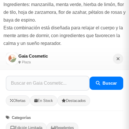
Ingredientes: manzanilla, menta verde, hierba de limón, flor
de tilo, hoja de zarzamora, flor de azahar, pétalos de rosas y
baya de espino.
Esta combinación está diseñada para relajar el cuerpo y la
mente antes de dormir, con ingredientes que favorecen la
calma y un sueño reparador.
Caja de 20 bolsitas de té
Gaia Cosmetic
Plaza
Opciones de Envio
1
Ubicacion
2
Ruta
3
Buscar
Entrega
Selecciona tu ubicacion
Ofertas
En Stock
Destacados
PROVINCIA
Categorías
MUNICIPIO
Edición Limitada
Repelentes