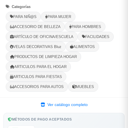
Categorías
Selecciona tu ubicacion
PARA NIÑ@S
PARA MUJER
PROVINCIA
ACCESORIO DE BELLEZA
PARA HOMBRES
ARTÍCULO DE OFICINA/ESCUELA
FACILIDADES
MUNICIPIO
VELAS DECORATIVAS Bluz
ALIMENTOS
PRODUCTOS DE LIMPIEZA HOGAR
ARTICULOS PARA EL HOGAR
-
+
Comprar!
ARTICULOS PARA FIESTAS
ACCESORIOS PARA AUTOS
MUEBLES
Compartir
Favorito
Ver catálogo completo
MÉTODOS DE PAGO ACEPTADOS