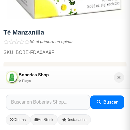
Té Manzanilla
Sé el primero en opinar
SKU: BOBE-FDA0AA9F
$650.00
Boberías Shop
Playa
En Stock
Listo para Entregar
Buscar
Opciones de Envio
Ofertas
En Stock
Destacados
1
Ubicacion
2
Ruta
3
Entrega