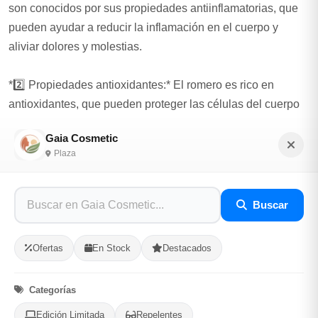
son conocidos por sus propiedades antiinflamatorias, que
pueden ayudar a reducir la inflamación en el cuerpo y
aliviar dolores y molestias.
*2️⃣ Propiedades antioxidantes:* El romero es rico en
antioxidantes, que pueden proteger las células del cuerpo
del daño causado por los radicales libres y prevenir
Gaia Cosmetic
enfermedades crónicas.
Plaza
*3️⃣ Mejora la digestión:* El jengibre puede ayudar a
mejorar la digestión al estimular la producción de enzimas
Buscar
digestivas y reducir la inflamación en el tracto digestivo.
Ofertas
En Stock
Destacados
*4️⃣ Refuerzo del sistema inmunológico:* El anamú y el
romero son conocidos por sus propiedades
Categorías
inmunomoduladoras, que pueden ayudar a fortalecer el
sistema inmunológico y prevenir enfermedades.
Edición Limitada
Repelentes