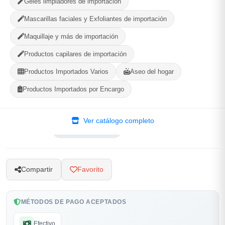
Geles limpiadores de importación
Mascarillas faciales y Exfoliantes de importación
Maquillaje y más de importación
MUNICIPIO
Productos capilares de importación
Productos Importados Varios
Aseo del hogar
Productos Importados por Encargo
-
+
Comprar!
Ver catálogo completo
Categorías:
Cintas y Embalaje
Compartir
Favorito
MÉTODOS DE PAGO ACEPTADOS
Efectivo