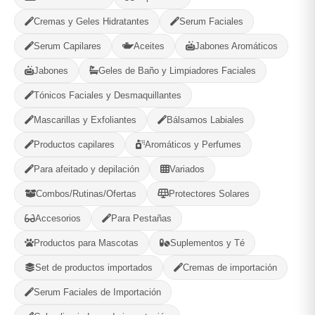
Cremas y Geles Hidratantes
Serum Faciales
*5️⃣ Alivio del dolor menstrual:* El jengibre puede ayudar a
Serum Capilares
Aceites
Jabones Aromáticos
aliviar los calambres menstruales y reducir el dolor
Jabones
Geles de Baño y Limpiadores Faciales
asociado con la menstruación.
Tónicos Faciales y Desmaquillantes
*6️⃣ Disminuye el estrés:* El anamú y el romero pueden
Mascarillas y Exfoliantes
Bálsamos Labiales
ayudar a reducir el estrés y la ansiedad, lo que puede tener
Productos capilares
Aromáticos y Perfumes
efectos positivos en la salud mental y emocional.
Para afeitado y depilación
Variados
Cajita con 25 bolsitas
Combos/Rutinas/Ofertas
Protectores Solares
Accesorios
Para Pestañas
Opciones de Envio
Productos para Mascotas
Suplementos y Té
1
Ubicacion
2
Ruta
3
Entrega
Set de productos importados
Cremas de importación
Selecciona tu ubicacion
Serum Faciales de Importación
PROVINCIA