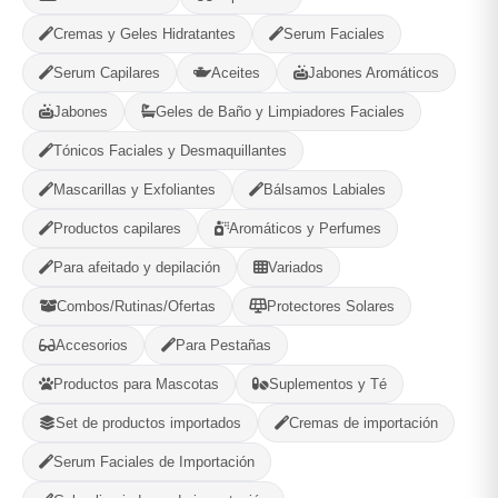
Cremas y Geles Hidratantes
Serum Faciales
Categorías:
Cintas y Embalaje
Serum Capilares
Aceites
Jabones Aromáticos
Jabones
Geles de Baño y Limpiadores Faciales
Compartir
Favorito
Tónicos Faciales y Desmaquillantes
Mascarillas y Exfoliantes
Bálsamos Labiales
MÉTODOS DE PAGO ACEPTADOS
Productos capilares
Aromáticos y Perfumes
Efectivo
Para afeitado y depilación
Variados
Combos/Rutinas/Ofertas
Protectores Solares
Accesorios
Para Pestañas
Productos para Mascotas
Suplementos y Té
Gaia Cosmetic
Set de productos importados
Cremas de importación
Plaza, La Habana
Serum Faciales de Importación
580
--