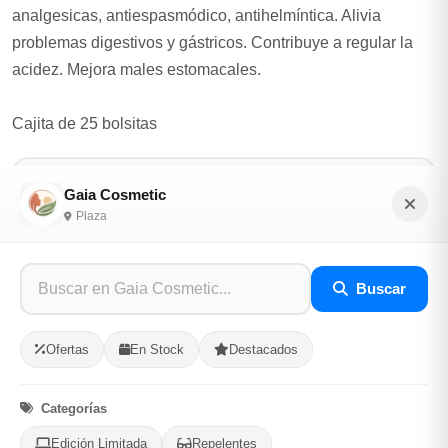
analgesicas, antiespasmódico, antihelmíntica. Alivia
problemas digestivos y gástricos. Contribuye a regular la
acidez. Mejora males estomacales.
Cajita de 25 bolsitas
Opciones de Envio
Gaia Cosmetic
Plaza
1
Ubicacion
2
Ruta
3
Entrega
Selecciona tu ubicacion
Buscar
PROVINCIA
Ofertas
En Stock
Destacados
MUNICIPIO
Categorías
Edición Limitada
Repelentes