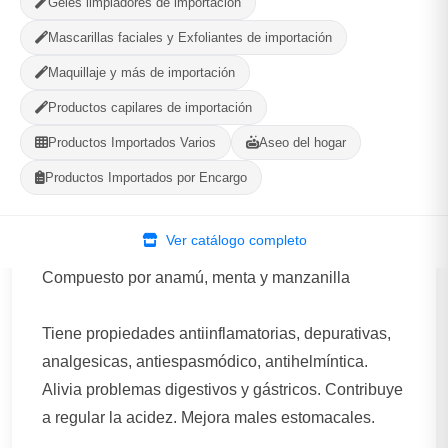
Geles limpiadores de importación
PRODUCTOS
CALIFICACIÓN
Mascarillas faciales y Exfoliantes de importación
Maquillaje y más de importación
WhatsApp
Ver Tienda
Productos capilares de importación
Productos Importados Varios
Aseo del hogar
Productos Importados por Encargo
Descripción
Ver catálogo completo
Compuesto por anamú, menta y manzanilla
Tiene propiedades antiinflamatorias, depurativas,
analgesicas, antiespasmódico, antihelmíntica.
Alivia problemas digestivos y gástricos. Contribuye
a regular la acidez. Mejora males estomacales.