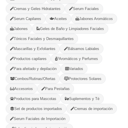
Cremas y Geles Hidratantes
Serum Faciales
Opciones de Envio
Serum Capilares
Aceites
Jabones Aromáticos
Jabones
Geles de Baño y Limpiadores Faciales
1
Ubicacion
2
Ruta
3
Entrega
Tónicos Faciales y Desmaquillantes
Selecciona tu ubicacion
Mascarillas y Exfoliantes
Bálsamos Labiales
PROVINCIA
Productos capilares
Aromáticos y Perfumes
Para afeitado y depilación
Variados
MUNICIPIO
Combos/Rutinas/Ofertas
Protectores Solares
Accesorios
Para Pestañas
Productos para Mascotas
Suplementos y Té
-
+
Comprar!
Set de productos importados
Cremas de importación
Serum Faciales de Importación
Categorías:
Productos Frescos