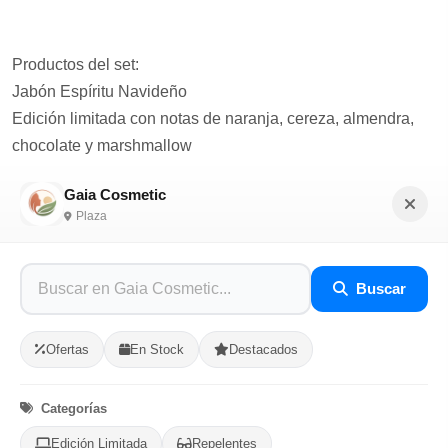
Productos del set:
Jabón Espíritu Navideño
Edición limitada con notas de naranja, cereza, almendra,
chocolate y marshmallow
Deja la piel suave, hidratada y con aroma festivo.
Gaia Cosmetic
Plaza
️ Vela Copos Dorados
Fragancia cálida de manzana, canela y melocotón ✨
Perfecta para crear ambientes acogedores o regalar algo
Buscar
especial.
Ofertas
En Stock
Destacados
Por qué lo amarás:
✨ Aromas 100% navideños
Categorías
✨ Ideal para regalo
✨ Transforma cualquier espacio
Edición Limitada
Repelentes