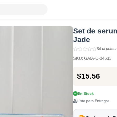
Set de serum
Jade
Sé el primer
SKU: GAIA-C-04633
$15.56
En Stock
Listo para Entregar