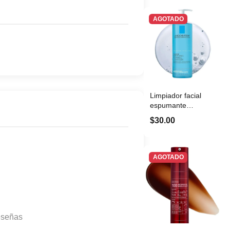
AGOTADO
Limpiador facial
espumante
purificador La
$30.00
Roche...
AGOTADO
eseñas