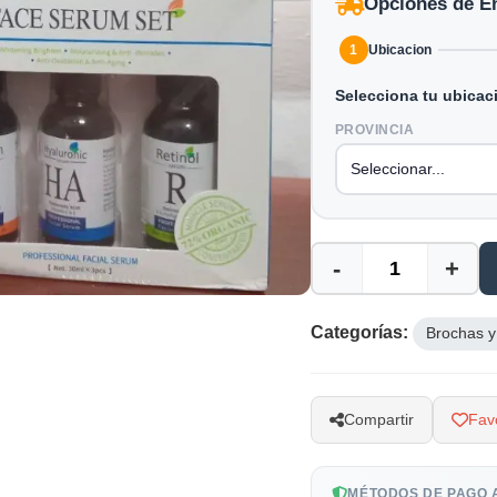
Opciones de E
1
Ubicacion
Selecciona tu ubicac
PROVINCIA
-
+
Categorías:
Brochas y
Compartir
Favo
MÉTODOS DE PAGO 