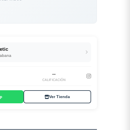
etic
Habana
--
S
CALIFICACIÓN
p
Ver Tienda