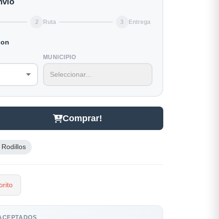
nvio
2
Ruta
3
Entrega
ion
MUNICIPIO
Comprar!
 Rodillos
rito
ACEPTADOS