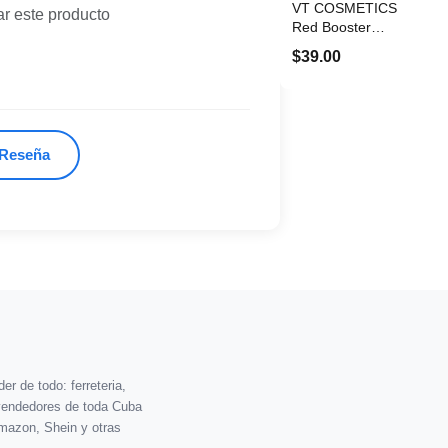
VT COSMETICS
ar este producto
Red Booster
Reedle Shot 100
$39.00
 Reseña
r de todo: ferreteria,
vendedores de toda Cuba
mazon, Shein y otras