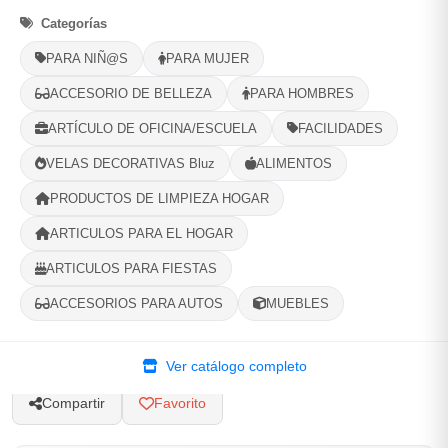
Categorías
Selecciona tu ubicacion
PARA NIÑ@S
PARA MUJER
PROVINCIA
ACCESORIO DE BELLEZA
PARA HOMBRES
ARTÍCULO DE OFICINA/ESCUELA
FACILIDADES
MUNICIPIO
VELAS DECORATIVAS Bluz
ALIMENTOS
PRODUCTOS DE LIMPIEZA HOGAR
ARTICULOS PARA EL HOGAR
-
+
Comprar!
ARTICULOS PARA FIESTAS
ACCESORIOS PARA AUTOS
MUEBLES
Categorías:
Joyería
Ver catálogo completo
Compartir
Favorito