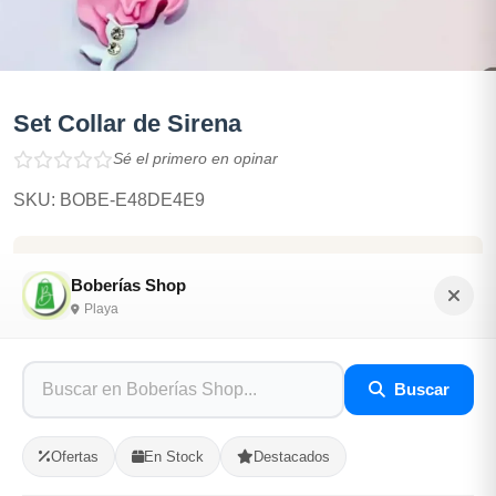
Set Collar de Sirena
Sé el primero en opinar
SKU: BOBE-E48DE4E9
$1,300.00
Boberías Shop
Playa
En Stock
Listo para Entregar
Buscar
Opciones de Envio
Ofertas
En Stock
Destacados
1
Ubicacion
2
Ruta
3
Entrega