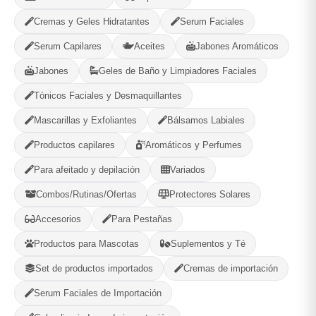
Tip: usa el Retinal en la noche (comenzar 2 veces a la
Cremas y Geles Hidratantes
Serum Faciales
semana) y la crema día y noche.
Serum Capilares
Aceites
Jabones Aromáticos
☀️ En el día, ¡siempre protector solar!
Jabones
Geles de Baño y Limpiadores Faciales
Tónicos Faciales y Desmaquillantes
Opciones de Envio
Mascarillas y Exfoliantes
Bálsamos Labiales
1
Ubicacion
2
Ruta
3
Entrega
Productos capilares
Aromáticos y Perfumes
Selecciona tu ubicacion
Para afeitado y depilación
Variados
PROVINCIA
Combos/Rutinas/Ofertas
Protectores Solares
Accesorios
Para Pestañas
MUNICIPIO
Productos para Mascotas
Suplementos y Té
Set de productos importados
Cremas de importación
Serum Faciales de Importación