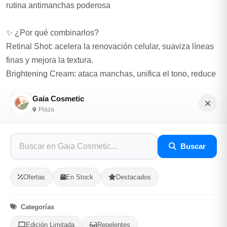
rutina antimanchas poderosa
✨ ¿Por qué combinarlos?
Retinal Shot: acelera la renovación celular, suaviza líneas
finas y mejora la textura.
Brightening Cream: ataca manchas, unifica el tono, reduce
poros y potencia la luminosidad.
Gaia Cosmetic
Plaza
✨ Beneficios al usarlos juntos
Desvanecen manchas más rápido
Minimiza poros y mejora la textura
Buscar
Ilumina la piel desde las primeras semanas
Potencian la renovación celular
Ofertas
En Stock
Destacados
Piel más suave, firme y de aspecto saludable
Categorías
El combo perfecto para tu rutina antimanchas + antiedad.
Edición Limitada
Repelentes