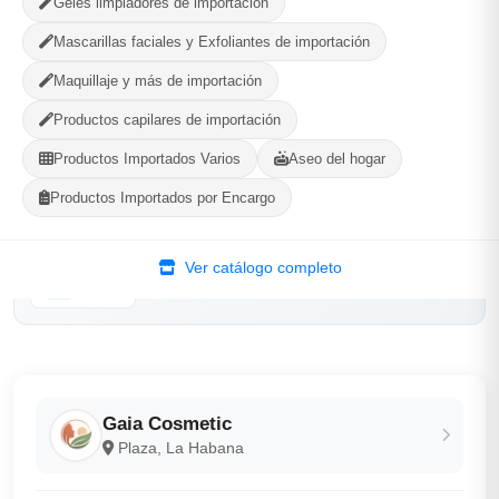
Geles limpiadores de importación
-
+
Comprar!
Mascarillas faciales y Exfoliantes de importación
Categorías:
Cuidado Personal
Maquillaje y más de importación
Productos capilares de importación
Productos Importados Varios
Aseo del hogar
Compartir
Favorito
Productos Importados por Encargo
MÉTODOS DE PAGO ACEPTADOS
Ver catálogo completo
Efectivo
Gaia Cosmetic
Plaza, La Habana