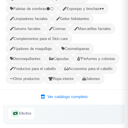
PROVINCIA
Paletas de sombras⚫⚪
Esponjas y brochas♥♥
Limpiadores faciales
Geles hidratantes
MUNICIPIO
Serums faciales
Cremas
Mascarillas faciales
Complementos para el Skin care
Fijadores de maquillaje.
Cosmetiqueras
Desmaquillantes
Cápsulas
Perfumes y colonias
Categorías:
Cuidado Personal
Productos para el cabello
Accesorios para el cabello
Otros productos
Ropa interior
Jabones
Compartir
Favorito
Ver catálogo completo
MÉTODOS DE PAGO ACEPTADOS
Efectivo