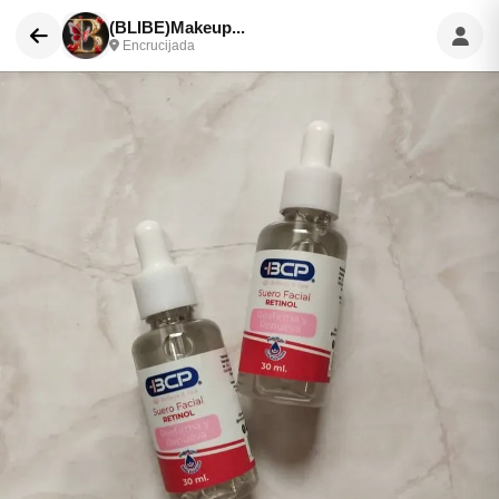
(BLIBE)Makeup...
Encrucijada