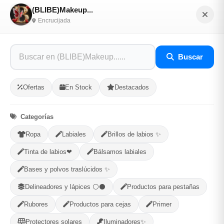
aparición de arrugas y líneas de expresión.
(BLIBE)Makeup...
Encrucijada
✨ Actúa como un exfoliante suave, eliminando las células
muertas y promoviendo la renovación celular.
✨ Ayuda a unificar el tono de la piel y a reducir la
Buscar
hiperpigmentación.
✨ Es beneficioso para pieles grasas y con tendencia al
Ofertas
En Stock
Destacados
acné, ya que regula la producción de sebo y minimiza los
poros.
✨ Promueve la producción de ácido hialurónico y elastina,
Categorías
manteniendo la piel hidratada y suave.
Ropa
Labiales
Brillos de labios ✨
✨ Uso recomendado una vez a la semana
Tinta de labios❤
Bálsamos labiales
Bases y polvos traslúcidos ✨
Opciones de Envio
Delineadores y lápices ⚪⚫
Productos para pestañas
1
Ubicacion
2
Ruta
3
Entrega
Rubores
Productos para cejas
Primer
Selecciona tu ubicacion
Protectores solares
Iluminadores✨