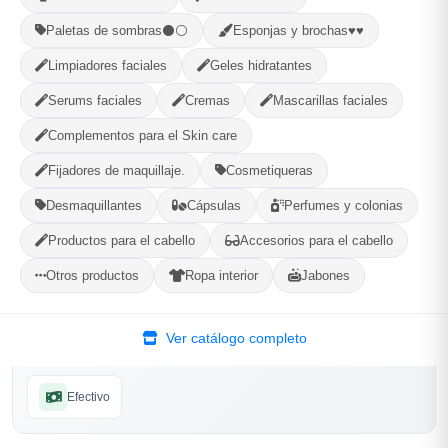
PROVINCIA
Paletas de sombras⚫⚪
Esponjas y brochas♥♥
Limpiadores faciales
Geles hidratantes
MUNICIPIO
Serums faciales
Cremas
Mascarillas faciales
Complementos para el Skin care
Fijadores de maquillaje.
Cosmetiqueras
Desmaquillantes
Cápsulas
Perfumes y colonias
Categorías:
Vitaminas y Suplementos
Productos para el cabello
Accesorios para el cabello
Otros productos
Ropa interior
Jabones
Compartir
Favorito
Ver catálogo completo
MÉTODOS DE PAGO ACEPTADOS
Efectivo