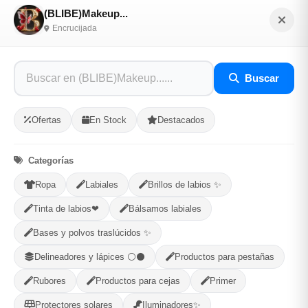
reduciendo la aparición de arrugas y líneas de expresión.
(BLIBE)Makeup...
Encrucijada
✨ Ayuda a mantener la piel hidratada, mejorando su textura
y suavidad.
✨ Suaviza las arrugas y líneas finas, proporcionando una
Buscar
piel más lisa y uniforme.
✨ Protege la piel contra los daños causados por los
Ofertas
En Stock
Destacados
radicales libres y otros factores ambientales.
✨ Ayuda a reparar la piel dañada y a mejorar su apariencia
general.
Categorías
✨ Uso recomendado una vez al día, preferiblemente en la
Ropa
Labiales
Brillos de labios ✨
noche.
Tinta de labios❤
Bálsamos labiales
Bases y polvos traslúcidos ✨
Opciones de Envio
Delineadores y lápices ⚪⚫
Productos para pestañas
1
Ubicacion
2
Ruta
3
Entrega
Rubores
Productos para cejas
Primer
Selecciona tu ubicacion
Protectores solares
Iluminadores✨