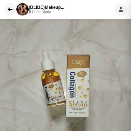
(BLIBE)Makeup...
Encrucijada