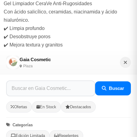
Gel Limpiador CeraVe Anti-Rugosidades
Con ácido salicílico, ceramidas, niacinamida y ácido
hialurónico.
✔️ Limpia profundo
✔️ Desobstruye poros
✔️ Mejora textura y granitos
✔️ Mantiene la barrera cutánea feliz
Gaia Cosmetic
Plaza
Sérum Ácido Azelaico 10% ANUA
El multitasker que TODA piel con imperfecciones necesita.
✔️ Reduce acné y rojeces
Buscar
✔️ Ayuda con manchas post-acné
✔️ Unifica el tono
Ofertas
En Stock
Destacados
✔️ Calma la piel ✨
Categorías
☀️ Protector Solar Neutrogena Clear Face FPS 50
El paso que lo cambia todo.
Edición Limitada
Repelentes