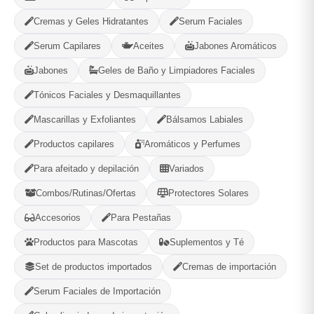
✔️ Protege sin sensación grasa
Cremas y Geles Hidratantes
Serum Faciales
✔️ No tapa poros
Serum Capilares
Aceites
Jabones Aromáticos
✔️ Ideal para piel grasa y con acné
Jabones
Geles de Baño y Limpiadores Faciales
✔️ Evita manchas y brotes futuros
Tónicos Faciales y Desmaquillantes
Modo de uso:
Mascarillas y Exfoliantes
Bálsamos Labiales
Mañana y noche: Limpieza
Productos capilares
Aromáticos y Perfumes
Solo noche: Sérum de ácido azelaico
Todas las mañanas (SIN EXCUSAS): Protector solar ☀️
Para afeitado y depilación
Variados
reaplicar cada 2h.
Combos/Rutinas/Ofertas
Protectores Solares
Accesorios
Para Pestañas
Opciones de Envio
Productos para Mascotas
Suplementos y Té
1
Ubicacion
2
Ruta
3
Entrega
Set de productos importados
Cremas de importación
Selecciona tu ubicacion
Serum Faciales de Importación
PROVINCIA