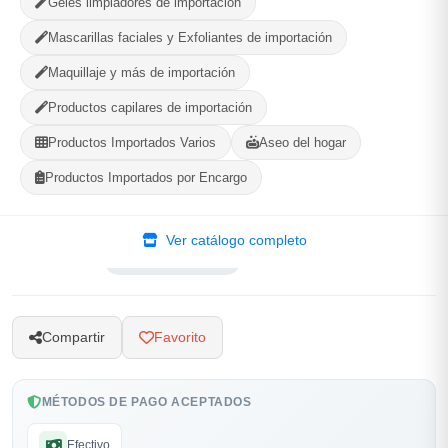
Geles limpiadores de importación
Mascarillas faciales y Exfoliantes de importación
Maquillaje y más de importación
MUNICIPIO
Productos capilares de importación
Productos Importados Varios
Aseo del hogar
Productos Importados por Encargo
-
+
Comprar!
Ver catálogo completo
Categorías:
Cuidado Personal
Compartir
Favorito
MÉTODOS DE PAGO ACEPTADOS
Efectivo