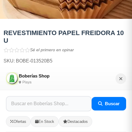
REVESTIMIENTO PAPEL FREIDORA 10
U
Sé el primero en opinar
SKU: BOBE-013520B5
Boberías Shop
$400.00
Playa
En Stock
Buscar
Listo para Entregar
Ofertas
En Stock
Destacados
Opciones de Envio