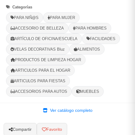
1
Ubicacion
2
Ruta
3
Entrega
Categorías
PARA NIÑ@S
PARA MUJER
Selecciona tu ubicacion
PROVINCIA
ACCESORIO DE BELLEZA
PARA HOMBRES
ARTÍCULO DE OFICINA/ESCUELA
FACILIDADES
VELAS DECORATIVAS Bluz
ALIMENTOS
MUNICIPIO
PRODUCTOS DE LIMPIEZA HOGAR
ARTICULOS PARA EL HOGAR
ARTICULOS PARA FIESTAS
-
+
Comprar!
ACCESORIOS PARA AUTOS
MUEBLES
Categorías:
Cocina y Hogar
Ver catálogo completo
Compartir
Favorito