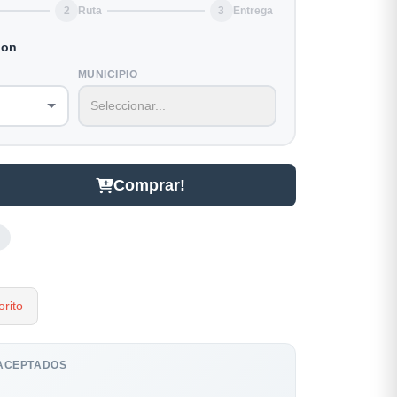
2
Ruta
3
Entrega
ion
MUNICIPIO
Comprar!
rito
ACEPTADOS