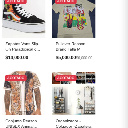
AGOTADO
AGOTADO
Zapatos Vans Slip-
Pullover Reason
On Paradoxical con
Brand Talla M
plataforma
$14,000.00
$5,000.00
$6,000.00
AGOTADO
AGOTADO
Conjunto Reason
Organizador -
UNISEX Animal
Colgador -Zapatera