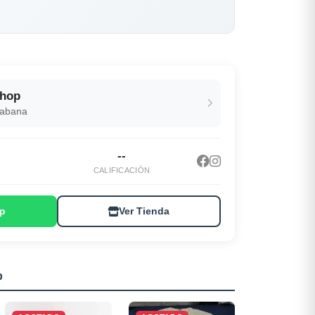
Shop
Habana
--
CALIFICACIÓN
p
Ver Tienda
p