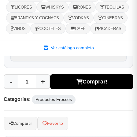
LICORES
WHISKYS
RONES
TEQUILAS
Selecciona tu ubicacion
BRANDYS Y COGNACS
VODKAS
GINEBRAS
PROVINCIA
VINOS
COCTELES
CAFÉ
PICADERAS
MUNICIPIO
Ver catálogo completo
-
+
Comprar!
Categorías:
Productos Frescos
Compartir
Favorito