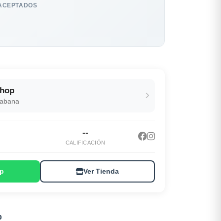
ACEPTADOS
Shop
Habana
--
CALIFICACIÓN
p
Ver Tienda
p