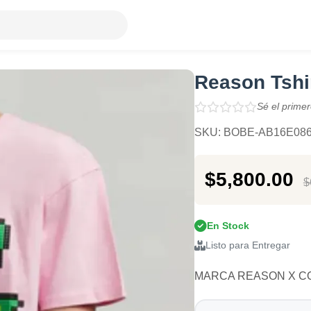
Reason Tshir
Sé el primer
SKU: BOBE-AB16E08
$5,800.00
$
En Stock
Listo para Entregar
MARCA REASON X CO