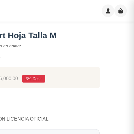
t Hoja Talla M
o en opinar
6
6,000.00
-3% Desc.
N LICENCIA OFICIAL