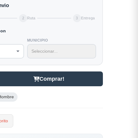
nvio
2
Ruta
3
Entrega
ion
MUNICIPIO
Comprar!
Hombre
rito