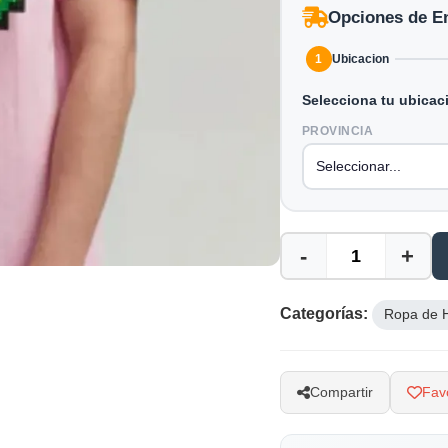
Opciones de E
1
Ubicacion
Selecciona tu ubicac
PROVINCIA
-
+
Categorías:
Ropa de 
Compartir
Favo