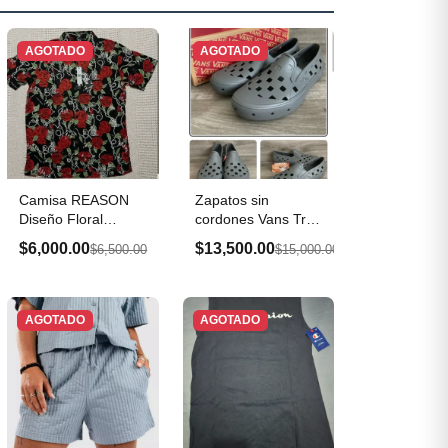
AGOTADO
AGOTADO
Camisa REASON
Zapatos sin
Diseño Floral
cordones Vans Trek
TALLA S
para hombre
$6,000.00
$13,500.00
$6,500.00
$15,000.00
AGOTADO
AGOTADO