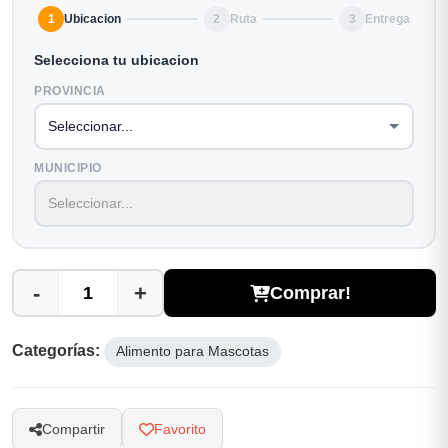
1
Ubicacion
2
Ruta
3
Entrega
Selecciona tu ubicacion
PROVINCIA
MUNICIPIO
-
+
Comprar!
Categorías:
Alimento para Mascotas
Compartir
Favorito