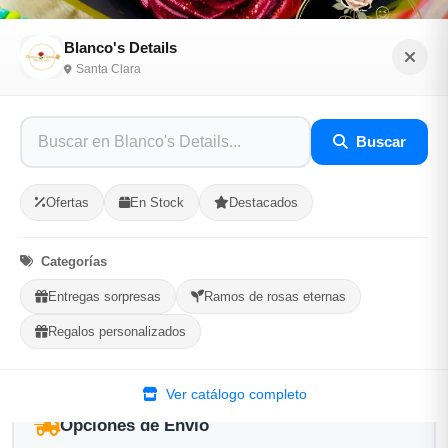
Blanco's Details
Santa Clara
Ramo de 7 rosas eternas con corona y
purpurina
Buscar
Sé el primero en opinar
Ofertas
En Stock
Destacados
SKU: BLAN-4AF56346
Categorías
$4,800.00
Entregas sorpresas
Ramos de rosas eternas
En Stock
Regalos personalizados
Listo para Entregar
Ver catálogo completo
Opciones de Envio