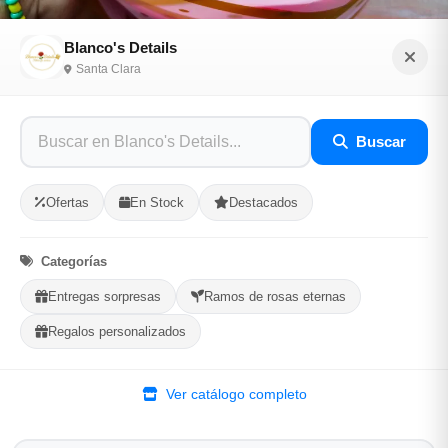
Blanco's Details
Santa Clara
Ramo de 5 rosas eternas
Buscar
Sé el primero en opinar
SKU: BLAN-0D9CCC1C
Ofertas
En Stock
Destacados
$3,850.00
Categorías
Entregas sorpresas
Ramos de rosas eternas
En Stock
Regalos personalizados
Listo para Entregar
Topper
Ver catálogo completo
Mariposa