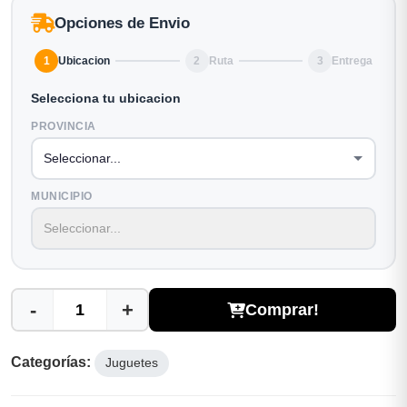
Opciones de Envio
1
Ubicacion
2
Ruta
3
Entrega
Selecciona tu ubicacion
PROVINCIA
MUNICIPIO
-
+
Comprar!
Categorías:
Juguetes