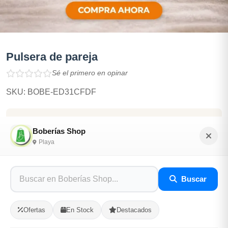
Pulsera de pareja
Sé el primero en opinar
SKU: BOBE-ED31CFDF
$700.00
Boberías Shop
Playa
En Stock
Listo para Entregar
Buscar
Opciones de Envio
Ofertas
En Stock
Destacados
1
Ubicacion
2
Ruta
3
Entrega