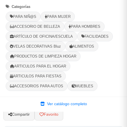
Categorías
Selecciona tu ubicacion
PARA NIÑ@S
PARA MUJER
PROVINCIA
ACCESORIO DE BELLEZA
PARA HOMBRES
ARTÍCULO DE OFICINA/ESCUELA
FACILIDADES
MUNICIPIO
VELAS DECORATIVAS Bluz
ALIMENTOS
PRODUCTOS DE LIMPIEZA HOGAR
ARTICULOS PARA EL HOGAR
-
+
Comprar!
ARTICULOS PARA FIESTAS
ACCESORIOS PARA AUTOS
MUEBLES
Categorías:
Joyería
Ver catálogo completo
Compartir
Favorito