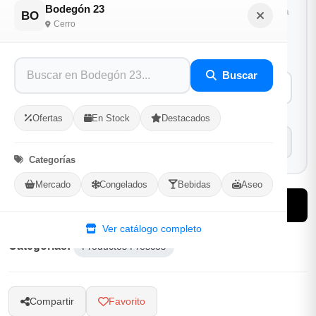
Bodegón 23
1
Ubicacion
2
Ruta
3
Entrega
BO
Cerro
Selecciona tu ubicacion
PROVINCIA
Buscar
MUNICIPIO
Ofertas
En Stock
Destacados
Categorías
Mercado
Congelados
Bebidas
Aseo
-
+
Comprar!
Ver catálogo completo
Categorías:
Productos Frescos
Compartir
Favorito