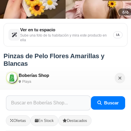
Ver en tu espacio
IA
Sube una foto de tu habitación y mira este producto en
ella
Pinzas de Pelo Flores Amarillas y
Blancas
Sé el primero en opinar
Boberías Shop
Playa
SKU: BOBE-EA48F0A9
$150.00
Buscar
En Stock
Ofertas
En Stock
Destacados
Listo para Entregar