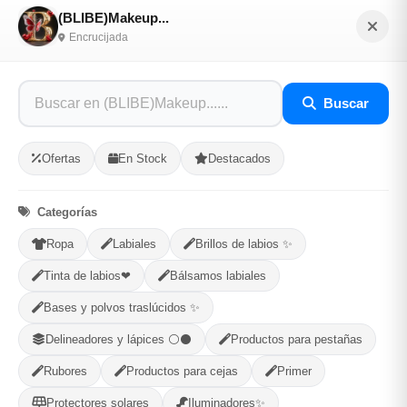
(BLIBE)Makeup...
1
Ubicacion
2
Ruta
3
Entrega
Encrucijada
Selecciona tu ubicacion
Buscar
PROVINCIA
Ofertas
En Stock
Destacados
MUNICIPIO
Categorías
Ropa
Labiales
Brillos de labios ✨
Tinta de labios❤
Bálsamos labiales
-
+
Comprar!
Bases y polvos traslúcidos ✨
Categorías:
Cuidado Personal
Delineadores y lápices ⚪⚫
Productos para pestañas
Rubores
Productos para cejas
Primer
Protectores solares
Iluminadores✨