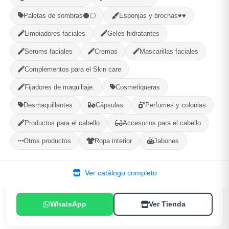
Compartir
Favorito
Paletas de sombras⚫⚪
Esponjas y brochas♥♥
Limpiadores faciales
Geles hidratantes
MÉTODOS DE PAGO ACEPTADOS
Serums faciales
Cremas
Mascarillas faciales
Efectivo
Complementos para el Skin care
Fijadores de maquillaje.
Cosmetiqueras
Desmaquillantes
Cápsulas
Perfumes y colonias
(BLIBE)Makeup...
Productos para el cabello
Accesorios para el cabello
Encrucijada, Villa Clara
Otros productos
Ropa interior
Jabones
156
--
Ver catálogo completo
PRODUCTOS
CALIFICACIÓN
WhatsApp
Ver Tienda