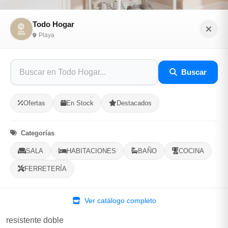
Todo Hogar
Playa
Mueble Esquinero Multipropósito
Buscar
Sé el primero en opinar
SKU: TODO-H-74371
Ofertas
En Stock
Destacados
$20.00
Categorías
SALA
HABITACIONES
BAÑO
COCINA
En Stock
FERRETERÍA
Listo para Entregar
Percha Doble de Hierro.
Ver catálogo completo
Práctico organizar ropa y zapatos
resistente doble