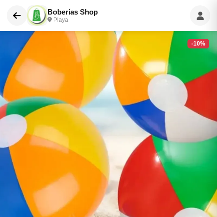
Boberías Shop
Playa
-10%