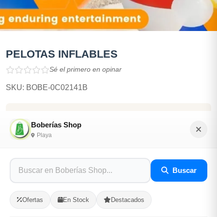
PELOTAS INFLABLES
Sé el primero en opinar
SKU: BOBE-0C02141B
$900.00
$1,000.00
-10% Desc.
Boberías Shop
Playa
En Stock
Listo para Entregar
Buscar
PELOTAS DE PLAYA INFLABLES
Ofertas
En Stock
Destacados
Opciones de Envio