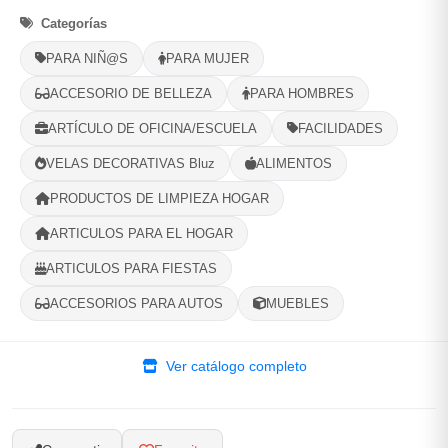
Categorías
1
Ubicacion
2
Ruta
3
Entrega
PARA NIÑ@S
PARA MUJER
Selecciona tu ubicacion
ACCESORIO DE BELLEZA
PARA HOMBRES
PROVINCIA
ARTÍCULO DE OFICINA/ESCUELA
FACILIDADES
VELAS DECORATIVAS Bluz
ALIMENTOS
MUNICIPIO
PRODUCTOS DE LIMPIEZA HOGAR
ARTICULOS PARA EL HOGAR
ARTICULOS PARA FIESTAS
ACCESORIOS PARA AUTOS
MUEBLES
-
+
Comprar!
Ver catálogo completo
Categorías:
Exterior y Jardín