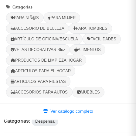
Categorías
Opciones de Envio
PARA NIÑ@S
PARA MUJER
1
Ubicacion
2
Ruta
3
Entrega
ACCESORIO DE BELLEZA
PARA HOMBRES
Selecciona tu ubicacion
ARTÍCULO DE OFICINA/ESCUELA
FACILIDADES
PROVINCIA
VELAS DECORATIVAS Bluz
ALIMENTOS
PRODUCTOS DE LIMPIEZA HOGAR
MUNICIPIO
ARTICULOS PARA EL HOGAR
ARTICULOS PARA FIESTAS
ACCESORIOS PARA AUTOS
MUEBLES
-
+
Comprar!
Ver catálogo completo
Categorías:
Despensa