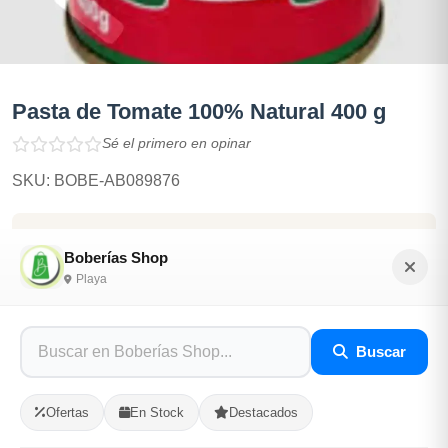
Pasta de Tomate 100% Natural 400 g
Sé el primero en opinar
SKU: BOBE-AB089876
$420.00
Boberías Shop
Playa
En Stock
Listo para Entregar
Buscar
De la Espesa, esta si pinta. Pasta de Tomate para tus
Fricase ,Espaguettis, Coditos. Hasta con PAN!!
Ofertas
En Stock
Destacados