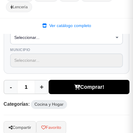
1
Ubicacion
2
Ruta
3
Entrega
Lencería
Selecciona tu ubicacion
Ver catálogo completo
PROVINCIA
MUNICIPIO
-
+
Comprar!
Categorías:
Cocina y Hogar
Compartir
Favorito