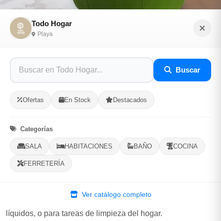
Todo Hogar
Playa
Palangana plástica
Buscar
Sé el primero en opinar
SKU: TODO-H-65322
Ofertas
En Stock
Destacados
$8.00
Categorías
SALA
HABITACIONES
BAÑO
COCINA
En Stock, 4 Disponibles
FERRETERÍA
Listo para Entregar
Recipiente hondo y ancho,de plástico resistente, utilizado
Ver catálogo completo
comúnmente para lavar ropa, almacenar agua u otros
líquidos, o para tareas de limpieza del hogar.