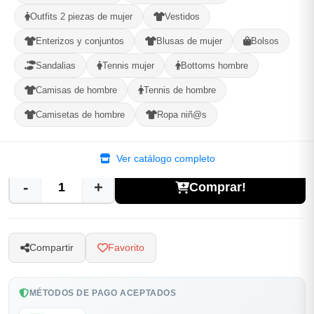
Outfits 2 piezas de mujer
Vestidos
Selecciona tu ubicacion
Enterizos y conjuntos
Blusas de mujer
Bolsos
PROVINCIA
Sandalias
Tennis mujer
Bottoms hombre
Camisas de hombre
Tennis de hombre
MUNICIPIO
Camisetas de hombre
Ropa niñ@s
Ver catálogo completo
-
+
Comprar!
Compartir
Favorito
MÉTODOS DE PAGO ACEPTADOS