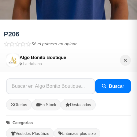
P206
Sé el primero en opinar
SKU: ALGO-311B1E74
Algo Bonito Boutique
La Habana
$10.00
Buscar
En Stock
Listo para Entregar
Ofertas
En Stock
Destacados
Opciones de Envio
Categorías
Vestidos Plus Size
Enterizos plus size
1
Ubicacion
2
Ruta
3
Entrega