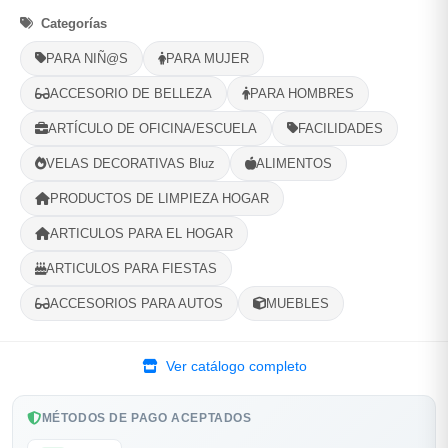
Categorías
Selecciona tu ubicacion
PARA NIÑ@S
PARA MUJER
PROVINCIA
ACCESORIO DE BELLEZA
PARA HOMBRES
ARTÍCULO DE OFICINA/ESCUELA
FACILIDADES
MUNICIPIO
VELAS DECORATIVAS Bluz
ALIMENTOS
PRODUCTOS DE LIMPIEZA HOGAR
ARTICULOS PARA EL HOGAR
-
+
Comprar!
ARTICULOS PARA FIESTAS
ACCESORIOS PARA AUTOS
MUEBLES
Compartir
Favorito
Ver catálogo completo
MÉTODOS DE PAGO ACEPTADOS