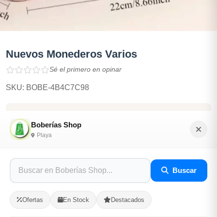
Nuevos Monederos Varios
Sé el primero en opinar
SKU: BOBE-4B4C7C98
$1,000.00
Boberías Shop
Playa
En Stock
Listo para Entregar
Buscar
Opciones de Envio
Ofertas
En Stock
Destacados
1
Ubicacion
2
Ruta
3
Entrega