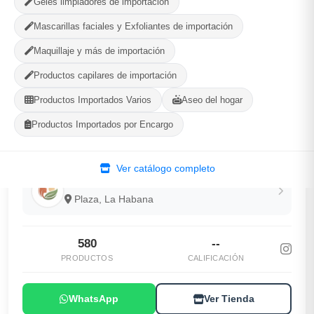
Geles limpiadores de importación
Compartir
Favorito
Mascarillas faciales y Exfoliantes de importación
Maquillaje y más de importación
MÉTODOS DE PAGO ACEPTADOS
Productos capilares de importación
Efectivo
Productos Importados Varios
Aseo del hogar
Productos Importados por Encargo
Ver catálogo completo
Gaia Cosmetic
Plaza, La Habana
580
--
PRODUCTOS
CALIFICACIÓN
WhatsApp
Ver Tienda