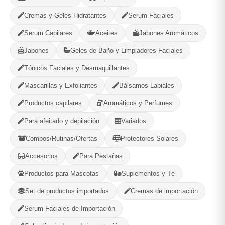
✨️230ml
Cremas y Geles Hidratantes
Serum Faciales
Serum Capilares
Aceites
Jabones Aromáticos
Opciones de Envio
Jabones
Geles de Baño y Limpiadores Faciales
1
Tónicos Faciales y Desmaquillantes
Ubicacion
2
Ruta
3
Entrega
Mascarillas y Exfoliantes
Bálsamos Labiales
Selecciona tu ubicacion
Productos capilares
Aromáticos y Perfumes
PROVINCIA
Para afeitado y depilación
Variados
Combos/Rutinas/Ofertas
Protectores Solares
MUNICIPIO
Accesorios
Para Pestañas
Productos para Mascotas
Suplementos y Té
Set de productos importados
Cremas de importación
Categorías:
Cuidado Personal
Serum Faciales de Importación