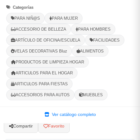
Categorías
Selecciona tu ubicacion
PARA NIÑ@S
PARA MUJER
PROVINCIA
ACCESORIO DE BELLEZA
PARA HOMBRES
ARTÍCULO DE OFICINA/ESCUELA
FACILIDADES
MUNICIPIO
VELAS DECORATIVAS Bluz
ALIMENTOS
PRODUCTOS DE LIMPIEZA HOGAR
ARTICULOS PARA EL HOGAR
-
+
Comprar!
ARTICULOS PARA FIESTAS
ACCESORIOS PARA AUTOS
MUEBLES
Categorías:
Despensa
Ver catálogo completo
Compartir
Favorito