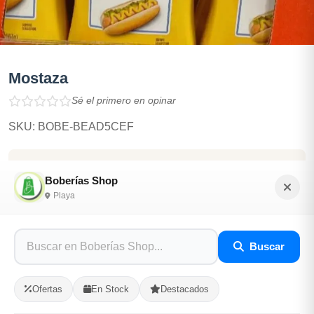
Mostaza
Sé el primero en opinar
SKU: BOBE-BEAD5CEF
$785.00
Boberías Shop
Playa
En Stock
Listo para Entregar
Buscar
Opciones de Envio
Ofertas
En Stock
Destacados
1
Ubicacion
2
Ruta
3
Entrega