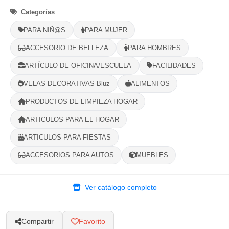
Categorías
Opciones de Envio
PARA NIÑ@S
PARA MUJER
1
Ubicacion
2
Ruta
3
Entrega
ACCESORIO DE BELLEZA
PARA HOMBRES
Selecciona tu ubicacion
ARTÍCULO DE OFICINA/ESCUELA
FACILIDADES
PROVINCIA
VELAS DECORATIVAS Bluz
ALIMENTOS
PRODUCTOS DE LIMPIEZA HOGAR
MUNICIPIO
ARTICULOS PARA EL HOGAR
ARTICULOS PARA FIESTAS
ACCESORIOS PARA AUTOS
MUEBLES
-
+
Comprar!
Ver catálogo completo
Compartir
Favorito