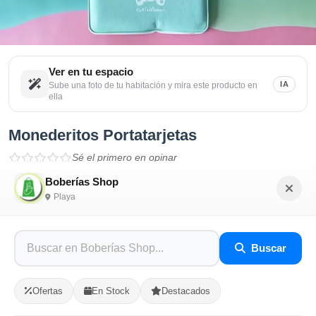
Ver en tu espacio
IA
Sube una foto de tu habitación y mira este producto en
ella
Monederitos Portatarjetas
Sé el primero en opinar
Boberías Shop
SKU: BOBE-1E4DC2EA
Playa
$600.00
Buscar
En Stock
Ofertas
En Stock
Destacados
Listo para Entregar